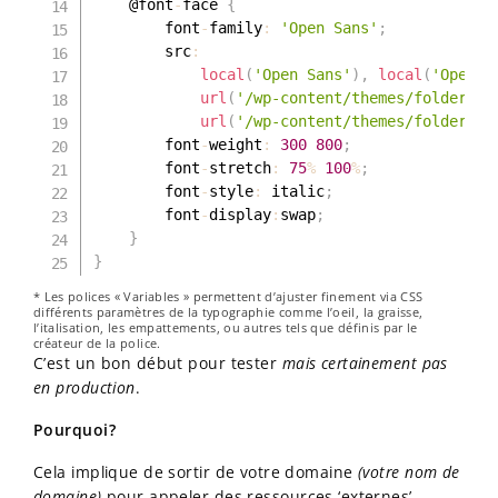
	@font
-
face 
{
		font
-
family
:
'Open Sans'
;
		src
:
local
(
'Open Sans'
)
,
local
(
'OpenSa
url
(
'/wp-content/themes/folder/as
url
(
'/wp-content/themes/folder/as
		font
-
weight
:
300
800
;
		font
-
stretch
:
75
%
100
%
;
		font
-
style
:
 italic
;
		font
-
display
:
swap
;
}
}
* Les polices « Variables » permettent d’ajuster finement via CSS
différents paramètres de la typographie comme l’oeil, la graisse,
l’italisation, les empattements, ou autres tels que définis par le
créateur de la police.
C’est un bon début pour tester
mais certainement pas
en production
.
Pourquoi?
Cela implique de sortir de votre domaine
(votre nom de
domaine)
pour appeler des ressources ‘externes’