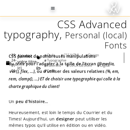
CSS Advanced
typography,
Personal (local)
Fonts
20
Ajoutez
CSS permet de nombreuses manipulations
24-
votre titre
du
texte
pour l’adapter à la taille de l’écran
(@media,
01-
ici
var(), flex, …)
01
, ou d’utiliser des valeurs relatives
(%, em,
rem, clamp(), …) ET de choisir une typographie qui colle à la
charte graphique du client!
Un
peu d’histoire…
Heureusement, est loin le temps du Courrier et du
Times! Aujourd’hui, un
designer
peut utiliser les
mêmes typos qu’il utilise en édition ou en vidéo.