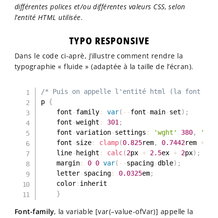
différentes polices et/ou différentes valeurs CSS, selon
l’entité HTML utilisée
.
TYPO RESPONSIVE
Dans le code ci-aprè, j’illustre comment rendre la
typographie « fluide » (adaptée à la taille de l’écran).
/* Puis on appelle l'entité html (la font peu
p 
{
	font
-
family
:
var
(
--
font
-
main
-
set
)
;
	font
-
weight
:
301
;
	font
-
variation
-
settings
:
'wght'
380
,
'wdt
	font
-
size
:
clamp
(
0.825
rem
,
0.7442
rem 
+
0.
	line
-
height
:
calc
(
2
px 
+
2.5
ex 
+
2
px
)
;
	margin
:
0
0
var
(
--
spacing
-
dble
)
;
	letter
-
spacing
:
0.0325
em
;
	color
:
inherit

}
Font-family
, la variable [var(–value-ofVar)] appelle la