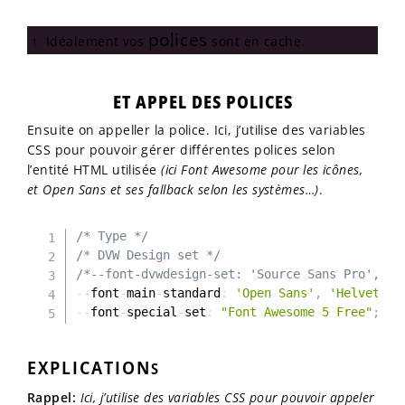
polices
Idéalement vos
sont en cache.
ET APPEL DES POLICES
Ensuite on appeller la police. Ici, j’utilise des variables
CSS pour pouvoir gérer différentes polices selon
l’entité HTML utilisée
(ici Font Awesome pour les icônes,
et Open Sans et ses fallback selon les systèmes…)
.
/* Type */
/* DVW Design set */
/*--font-dvwdesign-set: 'Source Sans Pro', "H
--
font
-
main
-
standard
:
'Open Sans'
,
'Helvetica
--
font
-
special
-
set
:
"Font Awesome 5 Free"
;
EXPLICATION
S
Rappel:
Ici, j’utilise des variables CSS pour pouvoir appeler