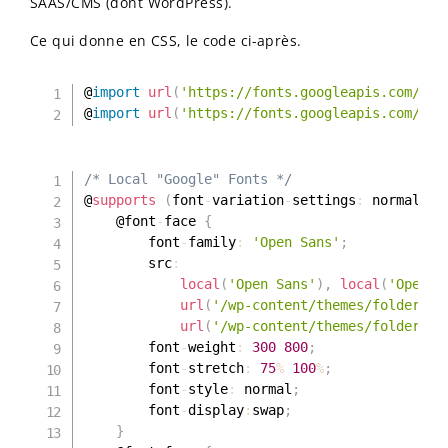
SAAS/CMS (dont WordPress).
Ce qui donne en CSS, le code ci-après.
@
import
url
(
'https://fonts.googleapis.com/css
@
import
url
(
'https://fonts.googleapis.com/css
/* Local "Google" Fonts */
@
supports
(
font
-
variation
-
settings
:
 normal
)
{
	@font
-
face 
{
		font
-
family
:
'Open Sans'
;
		src
:
local
(
'Open Sans'
)
,
local
(
'OpenSa
url
(
'/wp-content/themes/folder/as
url
(
'/wp-content/themes/folder/as
		font
-
weight
:
300
800
;
		font
-
stretch
:
75
%
100
%
;
		font
-
style
:
 normal
;
		font
-
display
:
swap
;
}