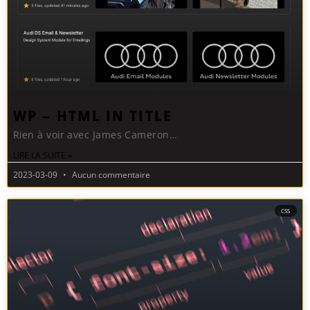
WP – HTML IN TITLE
Rien à voir avec James Cameron…
LIRE LA SUITE »
2023-03-09
Aucun commentaire
CSS