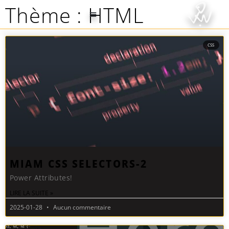
Thème :
HTML
CSS
MIAM CSS SELECTORS-2
Power Attributes!
LIRE LA SUITE »
2025-01-28
Aucun commentaire