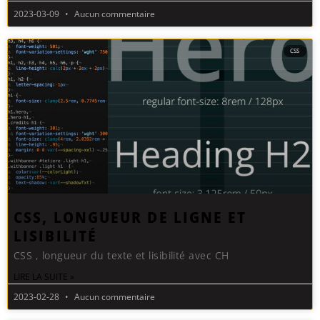
2023-03-09
Aucun commentaire
CSS
CSS, LONGUEUR DE LIGNE ET
LISIBILITÉ
CSS , longueur du texte et lisibilité avec CH
LIRE LA SUITE »
2023-02-28
Aucun commentaire