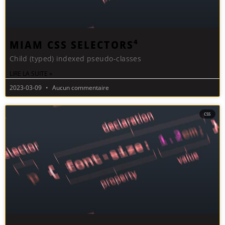
MIAM CSS SELECTORS⁴
Child (typed) indexed pseudo-classes
LIRE LA SUITE »
2023-03-09
Aucun commentaire
CSS