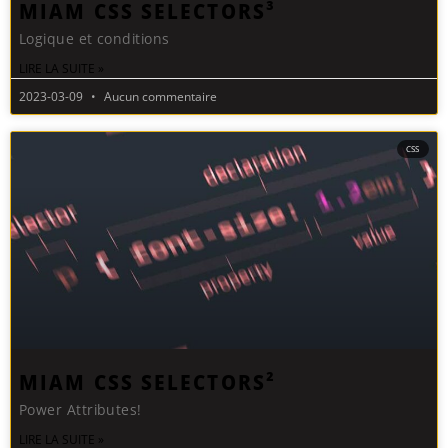
MIAM CSS SELECTORS³
Logique et conditions
LIRE LA SUITE »
2023-03-09
Aucun commentaire
CSS
MIAM CSS SELECTORS²
Power Attributes!
LIRE LA SUITE »