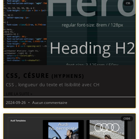
CSS
CSS, CÉSURE
(HYPHENS)
CSS , longueur du texte et lisibilité avec CH
LIRE LA SUITE »
2024-09-26
Aucun commentaire
CODE